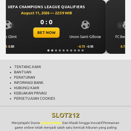
UEFA EUROPA LEAGUE QUALIFIERS
August 11, 2026 — 22:59 WIB
0 : 0
Previous
Next
BET NOW
-Gilloise
FC Iberia 1999
Larne FC
0.95
0.75
0.88
-0.75
0.94
TENTANG KAMI
BANTUAN
PERATURAN
INFORMASI BANK
HUBUNGI KAMI
KEBIJAKAN PRIVASI
PERSETUJUAN COOKIES
SLOT212
Menjelajahi Dunia
Game Online
Dari Klasik hingga Inovatif.Permainan
game online telah menjadi salah satu bentuk hiburan yang paling