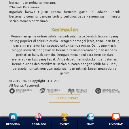
bermain dan peluang menang.
*Nikmati Permainan:
Ingatlah bahwa tujuan utama bermain game ini adalah untuk
bersenang-senang. Jangan terlalu terfokus pada kemenangan, nikmati
setiap momen permainan.
Kesimpulan
Permainan game online telah menjadi salah satu bentuk hiburan yang
paling populer di seluruh dunia. Dengan berbagai jenis, tema, dan fitur,
game ini menawarkan sesuatu untuk semua orang. Dari game klasik
hingga inovatif, pengalaman bermain terus berkembang dan menarik
perhatian banyak pemain. Dengan memahami cara bermain dan
menerapkan tips yang tepat, Anda dapat meningkatkan pengalaman
bermain Anda dan menikmati setiap putaran dengan lebih baik. Jadi,
bersiaplah untuk memutar gulungan dan nikmati kesenangan dunia
game!
© 2015 - 2026 Copyright SLOT212.
All Rights Reserved.
LAPOR PUSAT
BERANDA
PROMOSI
EVENT
CHAT
LIVECHAT