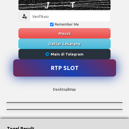
Remember Me
Masuk
Daftar Sekarang
Main di Telegram
RTP SLOT
Desktop
Wap
Togel Result