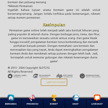
bermain dan peluang menang.
*Nikmati Permainan:
Ingatlah bahwa tujuan utama bermain game ini adalah untuk
bersenang-senang. Jangan terlalu terfokus pada kemenangan, nikmati
setiap momen permainan.
Kesimpulan
Permainan game online telah menjadi salah satu bentuk hiburan yang
paling populer di seluruh dunia. Dengan berbagai jenis, tema, dan fitur,
game ini menawarkan sesuatu untuk semua orang. Dari game klasik
hingga inovatif, pengalaman bermain terus berkembang dan menarik
perhatian banyak pemain. Dengan memahami cara bermain dan
menerapkan tips yang tepat, Anda dapat meningkatkan pengalaman
bermain Anda dan menikmati setiap putaran dengan lebih baik. Jadi,
bersiaplah untuk memutar gulungan dan nikmati kesenangan dunia
game!
© 2015 - 2026 Copyright SLOT212.
All Rights Reserved.
LAPOR PUSAT
BERANDA
PROMOSI
EVENT
CHAT
LIVECHAT