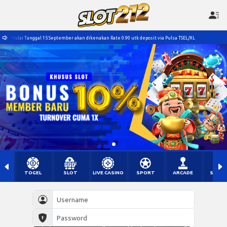
Mulai Tanggal 15 September akan dikenakan Rate 0.90 utk deposit via Pulsa TSEL/XL
TOGEL
SLOT
LIVE CASINO
SPORT
ARCADE
SABU