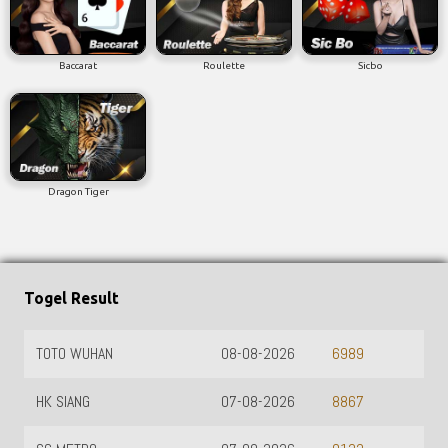
Baccarat
Roulette
Sicbo
Dragon Tiger
Togel Result
TOTO WUHAN
08-08-2026
6989
HK SIANG
07-08-2026
8867