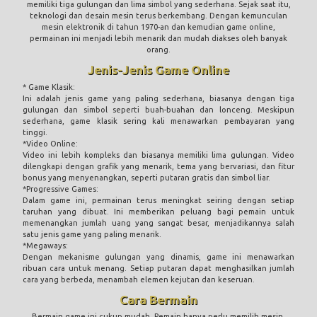
memiliki tiga gulungan dan lima simbol yang sederhana. Sejak saat itu,
teknologi dan desain mesin terus berkembang. Dengan kemunculan
mesin elektronik di tahun 1970-an dan kemudian game online,
permainan ini menjadi lebih menarik dan mudah diakses oleh banyak
orang.
Jenis-Jenis Game Online
* Game Klasik:
Ini adalah jenis game yang paling sederhana, biasanya dengan tiga
gulungan dan simbol seperti buah-buahan dan lonceng. Meskipun
sederhana, game klasik sering kali menawarkan pembayaran yang
tinggi.
*Video Online:
Video ini lebih kompleks dan biasanya memiliki lima gulungan. Video
dilengkapi dengan grafik yang menarik, tema yang bervariasi, dan fitur
bonus yang menyenangkan, seperti putaran gratis dan simbol liar.
*Progressive Games:
Dalam game ini, permainan terus meningkat seiring dengan setiap
taruhan yang dibuat. Ini memberikan peluang bagi pemain untuk
memenangkan jumlah uang yang sangat besar, menjadikannya salah
satu jenis game yang paling menarik.
*Megaways:
Dengan mekanisme gulungan yang dinamis, game ini menawarkan
ribuan cara untuk menang. Setiap putaran dapat menghasilkan jumlah
cara yang berbeda, menambah elemen kejutan dan keseruan.
Cara Bermain
Bermain game ini cukup mudah. Pemain hanya perlu memilih mesin,