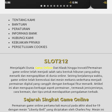
-0.5
0.95
0.5
0.87
TENTANG KAMI
BANTUAN
PERATURAN
INFORMASI BANK
HUBUNGI KAMI
KEBIJAKAN PRIVASI
PERSETUJUAN COOKIES
SLOT212
Menjelajahi Dunia
Game Online
Dari Klasik hingga Inovatif.Permainan
game online telah menjadi salah satu bentuk hiburan yang paling
menarik dan mengasyikkan di dunia online. Seiring berjalannya waktu,
game online telah berevolusi dari mesin mekanis sederhana menjadi
permainan digital yang canggih dengan berbagai fitur menarik. Artikel
ini akan mengupas berbagai aspek permainan , termasuk jenis-jenisnya,
cara bermain, dan tips untuk mendapatkan pengalaman terbaik.
Sejarah Singkat Game Online
Permainan game online pertama kali muncul pada akhir abad ke-19
dengan mesin "Liberty Bell" yang diciptakan oleh Charles Fey. Mesin ini