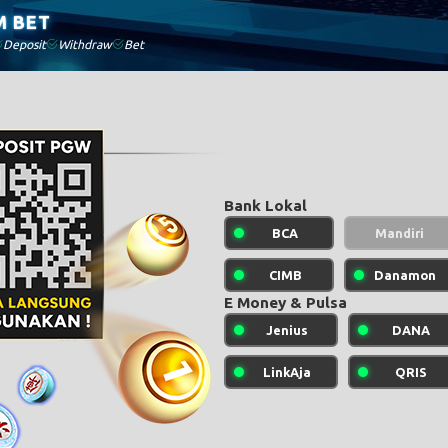
M BET
Deposit
Withdraw
Bet
h - 88 Riches
Wealth - 88 Treasures
Wealth - 88 D
Bank Lokal
BCA
Mandiri
CIMB
Danamon
E Money & Pulsa
Jenius
DANA
LinkAja
QRIS
une - Infinite
Fortune - Dazzling
Fortune - G
Treasure
Diamond
Drum