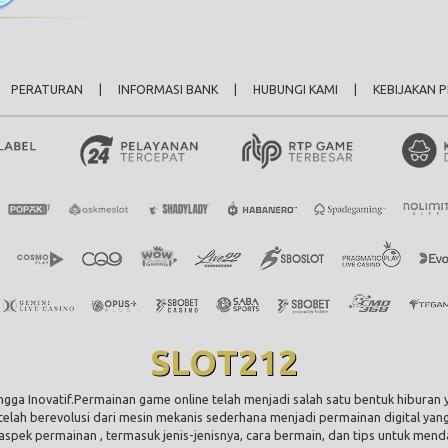
PERATURAN
|
INFORMASI BANK
|
HUBUNGI KAMI
|
KEBIJAKAN P
s of Fortune
Dragon Riches
Emperor Tre
SLOT212
ingga Inovatif.Permainan game online telah menjadi salah satu bentuk hiburan
King-777
VIP Club
Gold Rus
 telah berevolusi dari mesin mekanis sederhana menjadi permainan digital yang
aspek permainan , termasuk jenis-jenisnya, cara bermain, dan tips untuk men