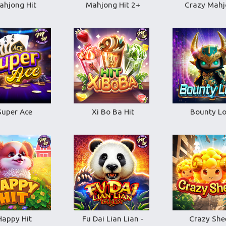
ahjong Hit
Mahjong Hit 2+
Crazy Mahj
Super Ace
Xi Bo Ba Hit
Bounty Lo
Happy Hit
Fu Dai Lian Lian -
Crazy She