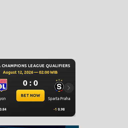
iches
Lucky - 88 Treasures
A CHAMPIONS LEAGUE QUALIFIERS
August 11, 2026 — 22:59 WIB
0 : 0
Next
BET NOW
Union Saint-
 Glimt
Gilloise
5
0.77
-0.75
-0.95
i
Triple Fish