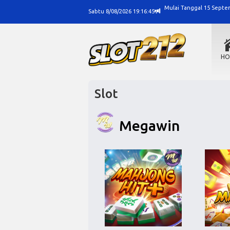
Mulai Tanggal 15 Septem
Sabtu 8/08/2026 19:16:46
HO
Slot
Megawin