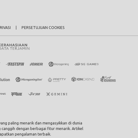
RIVASI
|
PERSETUJUAN COOKIES
asure
Golden Toad
 yang paling menarik dan mengasyikkan di dunia
h
 canggih dengan berbagai fitur menarik. Artikel
dapatkan pengalaman terbaik.