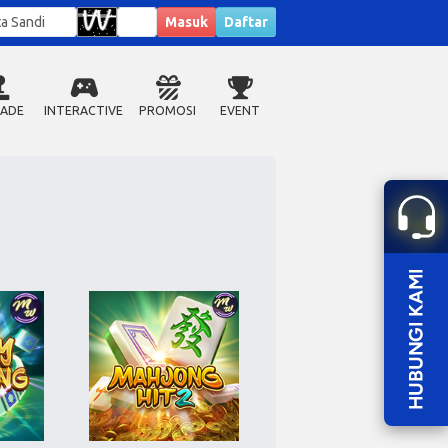
Masuk
Daftar
ADE
INTERACTIVE
PROMOSI
EVENT