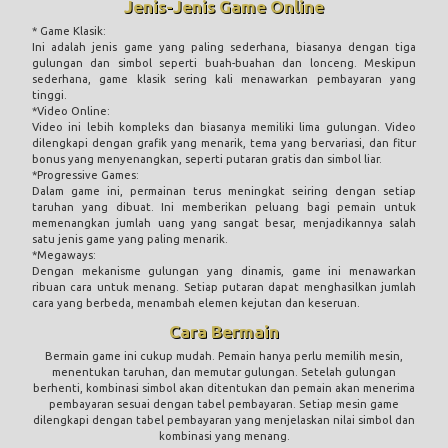
Jenis-Jenis Game Online
* Game Klasik:
Ini adalah jenis game yang paling sederhana, biasanya dengan tiga
gulungan dan simbol seperti buah-buahan dan lonceng. Meskipun
sederhana, game klasik sering kali menawarkan pembayaran yang
tinggi.
*Video Online:
Video ini lebih kompleks dan biasanya memiliki lima gulungan. Video
dilengkapi dengan grafik yang menarik, tema yang bervariasi, dan fitur
bonus yang menyenangkan, seperti putaran gratis dan simbol liar.
*Progressive Games:
Dalam game ini, permainan terus meningkat seiring dengan setiap
taruhan yang dibuat. Ini memberikan peluang bagi pemain untuk
memenangkan jumlah uang yang sangat besar, menjadikannya salah
satu jenis game yang paling menarik.
*Megaways:
Dengan mekanisme gulungan yang dinamis, game ini menawarkan
ribuan cara untuk menang. Setiap putaran dapat menghasilkan jumlah
cara yang berbeda, menambah elemen kejutan dan keseruan.
Cara Bermain
Bermain game ini cukup mudah. Pemain hanya perlu memilih mesin,
menentukan taruhan, dan memutar gulungan. Setelah gulungan
berhenti, kombinasi simbol akan ditentukan dan pemain akan menerima
pembayaran sesuai dengan tabel pembayaran. Setiap mesin game
dilengkapi dengan tabel pembayaran yang menjelaskan nilai simbol dan
kombinasi yang menang.