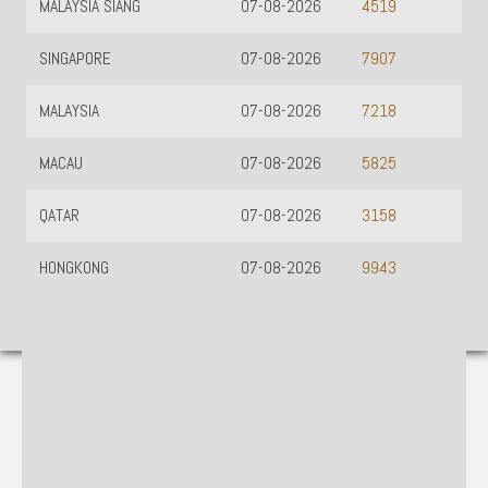
MALAYSIA SIANG
07-08-2026
4519
SINGAPORE
07-08-2026
7907
MALAYSIA
07-08-2026
7218
MACAU
07-08-2026
5825
QATAR
07-08-2026
3158
HONGKONG
07-08-2026
9943