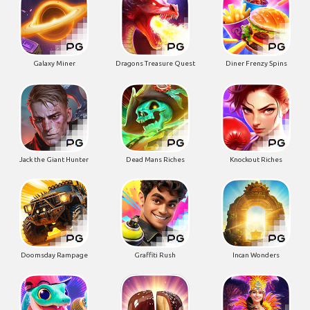
Galaxy Miner
Dragons Treasure Quest
Diner Frenzy Spins
Jack the Giant Hunter
Dead Mans Riches
Knockout Riches
Doomsday Rampage
Graffiti Rush
Incan Wonders