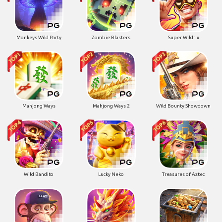
Monkeys Wild Party
Zombie Blasters
Super Wildrix
Mahjong Ways
Mahjong Ways 2
Wild Bounty Showdown
Wild Bandito
Lucky Neko
Treasures of Aztec