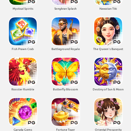
Mystical Spirits
Songkran Splash
Hawaiian Tiki
Fish Prawn Crab
Battleground Royale
The Queen's Banquet
Rooster Rumble
Butterfly Blossom
Destiny of Sun & Moon
Garuda Gems
Fortune Tiger
Oriental Prosperity