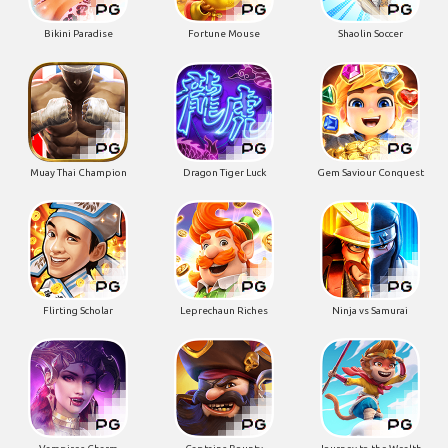
Bikini Paradise
Fortune Mouse
Shaolin Soccer
Muay Thai Champion
Dragon Tiger Luck
Gem Saviour Conquest
Flirting Scholar
Leprechaun Riches
Ninja vs Samurai