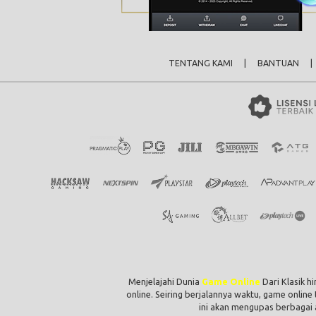
TENTANG KAMI
|
BANTUAN
|
Maya Quest
Prosperity Dragon
Ri
Menjelajahi Dunia
Game Online
Dari Klasik h
online. Seiring berjalannya waktu, game online