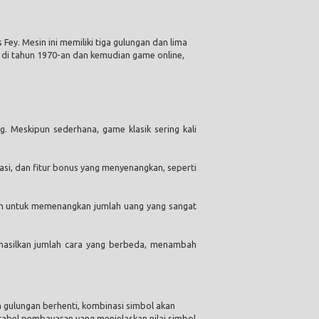
dapatkan pengalaman terbaik.
Fey. Mesin ini memiliki tiga gulungan dan lima
k di tahun 1970-an dan kemudian game online,
g Fu
Triple Monkey
. Meskipun sederhana, game klasik sering kali
iasi, dan fitur bonus yang menyenangkan, seperti
ain untuk memenangkan jumlah uang yang sangat
hasilkan jumlah cara yang berbeda, menambah