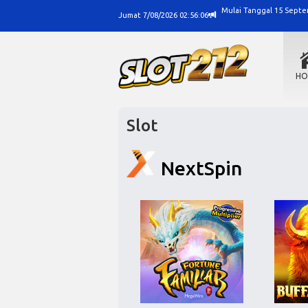
Mulai Tanggal 15 Septe
Jumat 7/08/2026 02:56:07
HO
Slot
NextSpin