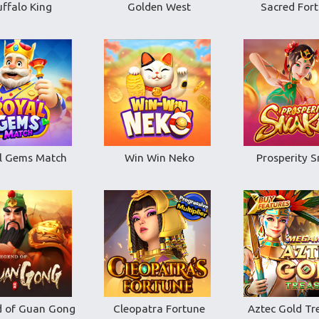
ffalo King
Golden West
Sacred For
l Gems Match
Win Win Neko
Prosperity 
d of Guan Gong
Cleopatra Fortune
Aztec Gold Tr