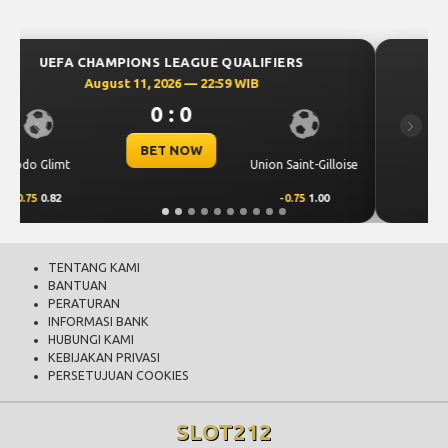
UEFA CHAMPIONS LEAGUE QUALIFIERS
August 12, 2026 — 02:00 WIB
0 : 0
Previous
Next
BET NOW
loise
Lyon
Sparta Praha
1
0.86
-1
0.96
TENTANG KAMI
BANTUAN
PERATURAN
INFORMASI BANK
HUBUNGI KAMI
KEBIJAKAN PRIVASI
PERSETUJUAN COOKIES
SLOT212