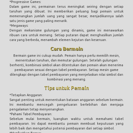
*Progressive Games:
Dalam game ini, permainan terus meningkat seiring dengan setiap
taruhan yang dibuat. Ini memberikan peluang bagi pemain untuk
memenangkan jumlah uang yang sangat besar, menjadikannya salah
satu jenis game yang paling menarik.
*Megaways:
Dengan mekanisme gulungan yang dinamis, game ini menawarkan
ribuan cara untuk menang. Setiap putaran dapat menghasilkan jumlah
cara yang berbeda, menambah elemen kejutan dan keseruan.
Cara Bermain
Bermain game ini cukup mudah. Pemain hanya perlu memilih mesin,
menentukan taruhan, dan memutar gulungan. Setelah gulungan
berhenti, kombinasi simbol akan ditentukan dan pemain akan menerima
pembayaran sesuai dengan tabel pembayaran. Setiap mesin game
dilengkapi dengan tabel pembayaran yang menjelaskan nilai simbol dan
kombinasi yang menang.
Tips untuk Pemain
*Tetapkan Anggaran:
Sangat penting untuk menentukan batasan anggaran sebelum bermain.
Ini membantu mencegah pengeluaran berlebihan dan menjaga
pengalaman tetap menyenangkan.
*Pahami Tabel Pembayaran:
Sebelum mulai bermain, luangkan waktu untuk memahami tabel
pembayaran. Ini dapat membantu pemain membuat keputusan yang
lebih baik dan mengetahui potensi pembayaran dari setiap simbol.
*Manfaatkan Bonus: