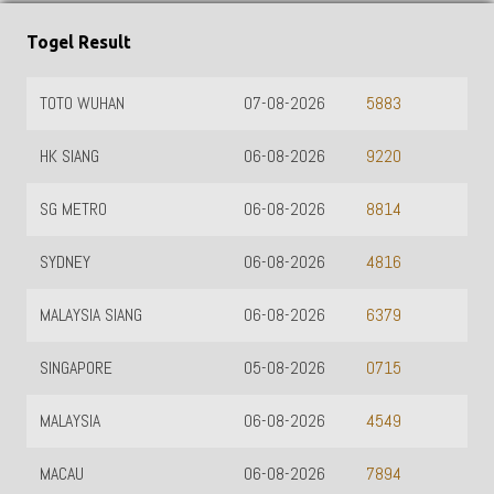
Togel Result
TOTO WUHAN
07-08-2026
5883
HK SIANG
06-08-2026
9220
SG METRO
06-08-2026
8814
SYDNEY
06-08-2026
4816
MALAYSIA SIANG
06-08-2026
6379
SINGAPORE
05-08-2026
0715
MALAYSIA
06-08-2026
4549
MACAU
06-08-2026
7894