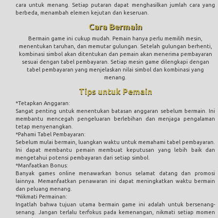
cara untuk menang. Setiap putaran dapat menghasilkan jumlah cara yang
berbeda, menambah elemen kejutan dan keseruan.
Cara Bermain
Bermain game ini cukup mudah. Pemain hanya perlu memilih mesin,
menentukan taruhan, dan memutar gulungan. Setelah gulungan berhenti,
kombinasi simbol akan ditentukan dan pemain akan menerima pembayaran
sesuai dengan tabel pembayaran. Setiap mesin game dilengkapi dengan
tabel pembayaran yang menjelaskan nilai simbol dan kombinasi yang
menang.
Tips untuk Pemain
*Tetapkan Anggaran:
Sangat penting untuk menentukan batasan anggaran sebelum bermain. Ini
membantu mencegah pengeluaran berlebihan dan menjaga pengalaman
tetap menyenangkan.
*Pahami Tabel Pembayaran:
Sebelum mulai bermain, luangkan waktu untuk memahami tabel pembayaran.
Ini dapat membantu pemain membuat keputusan yang lebih baik dan
mengetahui potensi pembayaran dari setiap simbol.
*Manfaatkan Bonus:
Banyak games online menawarkan bonus selamat datang dan promosi
lainnya. Memanfaatkan penawaran ini dapat meningkatkan waktu bermain
dan peluang menang.
*Nikmati Permainan:
Ingatlah bahwa tujuan utama bermain game ini adalah untuk bersenang-
senang. Jangan terlalu terfokus pada kemenangan, nikmati setiap momen