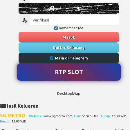
Remember Me
Masuk
Daftar Sekarang
Main di Telegram
RTP SLOT
Desktop
Wap
Hasil Keluaran
SG METRO
Website:
www.sgmetro.com
, Hari:
Setiap Hari
, Tutup:
12:30 WIB
,
Result:
13:00 WIB