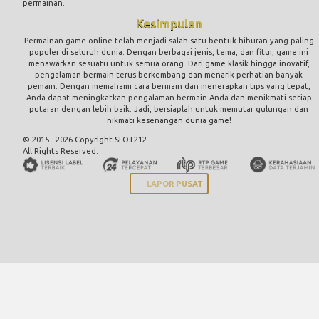
permainan.
Kesimpulan
Permainan game online telah menjadi salah satu bentuk hiburan yang paling
populer di seluruh dunia. Dengan berbagai jenis, tema, dan fitur, game ini
menawarkan sesuatu untuk semua orang. Dari game klasik hingga inovatif,
pengalaman bermain terus berkembang dan menarik perhatian banyak
pemain. Dengan memahami cara bermain dan menerapkan tips yang tepat,
Anda dapat meningkatkan pengalaman bermain Anda dan menikmati setiap
putaran dengan lebih baik. Jadi, bersiaplah untuk memutar gulungan dan
nikmati kesenangan dunia game!
© 2015 - 2026 Copyright SLOT212.
All Rights Reserved.
LAPOR PUSAT