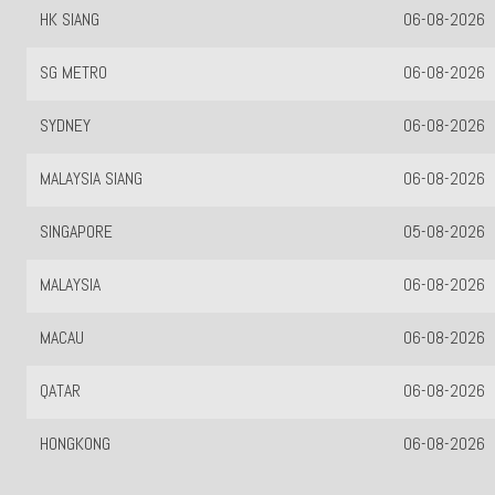
HK SIANG
06-08-2026
SG METRO
06-08-2026
SYDNEY
06-08-2026
MALAYSIA SIANG
06-08-2026
SINGAPORE
05-08-2026
MALAYSIA
06-08-2026
MACAU
06-08-2026
QATAR
06-08-2026
HONGKONG
06-08-2026