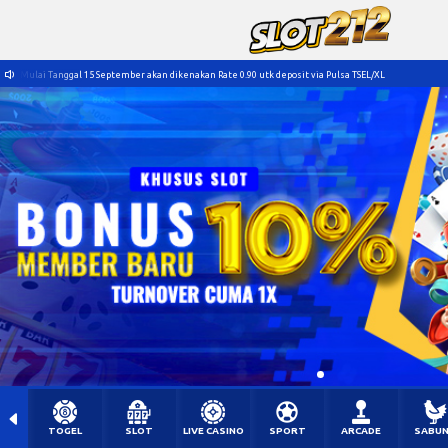
Mulai Tanggal 15 September akan dikenakan Rate 0.90 utk deposit via Pulsa TSEL/XL
TOGEL
SLOT
LIVE CASINO
SPORT
ARCADE
SABU