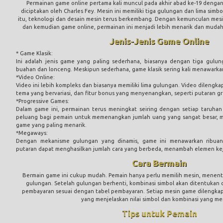
Permainan game online pertama kali muncul pada akhir abad ke-19 dengan 
diciptakan oleh Charles Fey. Mesin ini memiliki tiga gulungan dan lima simb
itu, teknologi dan desain mesin terus berkembang. Dengan kemunculan mesin
dan kemudian game online, permainan ini menjadi lebih menarik dan mudah
Jenis-Jenis Game Online
* Game Klasik:
Ini adalah jenis game yang paling sederhana, biasanya dengan tiga gulun
buahan dan lonceng. Meskipun sederhana, game klasik sering kali menawarka
*Video Online:
Video ini lebih kompleks dan biasanya memiliki lima gulungan. Video dilengka
tema yang bervariasi, dan fitur bonus yang menyenangkan, seperti putaran grat
*Progressive Games:
Dalam game ini, permainan terus meningkat seiring dengan setiap taruhan
peluang bagi pemain untuk memenangkan jumlah uang yang sangat besar, me
game yang paling menarik.
*Megaways:
Dengan mekanisme gulungan yang dinamis, game ini menawarkan ribuan
putaran dapat menghasilkan jumlah cara yang berbeda, menambah elemen ke
Cara Bermain
Bermain game ini cukup mudah. Pemain hanya perlu memilih mesin, menen
gulungan. Setelah gulungan berhenti, kombinasi simbol akan ditentukan
pembayaran sesuai dengan tabel pembayaran. Setiap mesin game dilengka
yang menjelaskan nilai simbol dan kombinasi yang m
Tips untuk Pemain