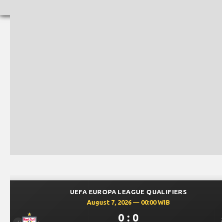
UEFA EUROPA LEAGUE QUALIFIERS
August 7, 2026 — 02:00 WIB
2 : 0