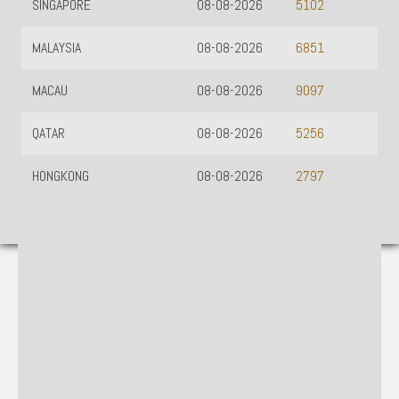
SINGAPORE
08-08-2026
5102
MALAYSIA
08-08-2026
6851
MACAU
08-08-2026
9097
QATAR
08-08-2026
5256
HONGKONG
08-08-2026
2797