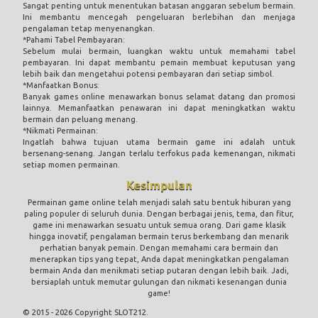
Sangat penting untuk menentukan batasan anggaran sebelum bermain.
Ini membantu mencegah pengeluaran berlebihan dan menjaga
pengalaman tetap menyenangkan.
*Pahami Tabel Pembayaran:
Sebelum mulai bermain, luangkan waktu untuk memahami tabel
pembayaran. Ini dapat membantu pemain membuat keputusan yang
lebih baik dan mengetahui potensi pembayaran dari setiap simbol.
*Manfaatkan Bonus:
Banyak games online menawarkan bonus selamat datang dan promosi
lainnya. Memanfaatkan penawaran ini dapat meningkatkan waktu
bermain dan peluang menang.
*Nikmati Permainan:
Ingatlah bahwa tujuan utama bermain game ini adalah untuk
bersenang-senang. Jangan terlalu terfokus pada kemenangan, nikmati
setiap momen permainan.
Kesimpulan
Permainan game online telah menjadi salah satu bentuk hiburan yang
paling populer di seluruh dunia. Dengan berbagai jenis, tema, dan fitur,
game ini menawarkan sesuatu untuk semua orang. Dari game klasik
hingga inovatif, pengalaman bermain terus berkembang dan menarik
perhatian banyak pemain. Dengan memahami cara bermain dan
menerapkan tips yang tepat, Anda dapat meningkatkan pengalaman
bermain Anda dan menikmati setiap putaran dengan lebih baik. Jadi,
bersiaplah untuk memutar gulungan dan nikmati kesenangan dunia
game!
© 2015 - 2026 Copyright SLOT212.