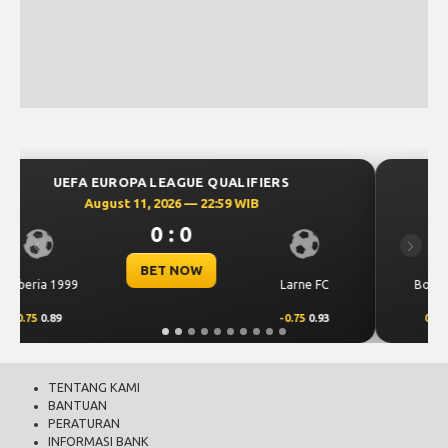
UEFA CHAMPIONS LEAGUE QUALIFIERS
August 11, 2026 — 22:59 WIB
0 : 0
Previous
Next
BET NOW
 FC
Bodo Glimt
Union Saint-Gillois
.93
0.75
0.77
-0.75
-0.95
TENTANG KAMI
BANTUAN
PERATURAN
INFORMASI BANK