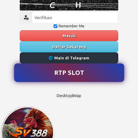
Remember Me
Masuk
Daftar Sekarang
Main di Telegram
RTP SLOT
Desktop
Wap