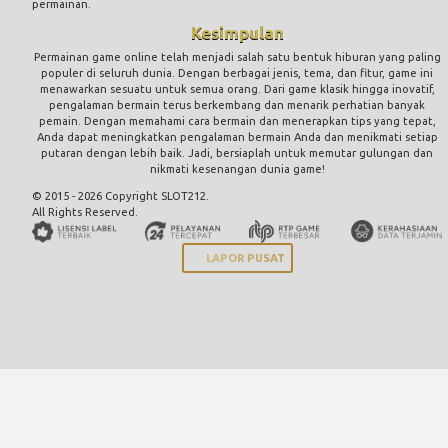
permainan.
Kesimpulan
Permainan game online telah menjadi salah satu bentuk hiburan yang paling
populer di seluruh dunia. Dengan berbagai jenis, tema, dan fitur, game ini
menawarkan sesuatu untuk semua orang. Dari game klasik hingga inovatif,
pengalaman bermain terus berkembang dan menarik perhatian banyak
pemain. Dengan memahami cara bermain dan menerapkan tips yang tepat,
Anda dapat meningkatkan pengalaman bermain Anda dan menikmati setiap
putaran dengan lebih baik. Jadi, bersiaplah untuk memutar gulungan dan
nikmati kesenangan dunia game!
© 2015 - 2026 Copyright SLOT212.
All Rights Reserved.
LAPOR PUSAT