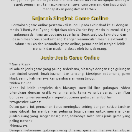
aspek permainan , termasuk jenis-jenisnya, cara bermain, dan tips untuk
mendapatkan pengalaman terbaik.
Sejarah Singkat Game Online
Permainan game online pertama kali muncul pada akhir abad ke-19 dengan
mesin "Liberty Bell" yang diciptakan oleh Charles Fey. Mesin ini memiliki tiga
gulungan dan lima simbol yang sederhana. Sejak saat itu, teknologi dan
desain mesin terus berkembang. Dengan kemunculan mesin elektronik di
tahun 1970-an dan kemudian game online, permainan ini menjadi lebih
menarik dan mudah diakses oleh banyak orang.
Jenis-Jenis Game Online
* Game Klasik:
Ini adalah jenis game yang paling sederhana, biasanya dengan tiga gulungan
dan simbol seperti buah-buahan dan lonceng. Meskipun sederhana, game
klasik sering kali menawarkan pembayaran yang tinggi.
*Video Online:
Video ini lebih kompleks dan biasanya memiliki lima gulungan. Video
dilengkapi dengan grafik yang menarik, tema yang bervariasi, dan fitur
bonus yang menyenangkan, seperti putaran gratis dan simbol liar.
*Progressive Games:
Dalam game ini, permainan terus meningkat seiring dengan setiap taruhan
yang dibuat. Ini memberikan peluang bagi pemain untuk memenangkan
jumlah uang yang sangat besar, menjadikannya salah satu jenis game yang
paling menarik.
*Megaways:
Dengan mekanisme gulungan yang dinamis, game ini menawarkan ribuan