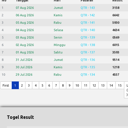
No
Tanggal
Hari
Pasaran
Result
1
07 Aug 2026
Jumat
QTR - 143
3158
2
06 Aug 2026
Kamis
QTR - 142
6642
3
05 Aug 2026
Rabu
QTR - 141
5930
4
04 Aug 2026
Selasa
QTR - 140
4634
5
03 Aug 2026
Senin
QTR - 139
0569
6
02 Aug 2026
Minggu
QTR - 138
6015
7
01 Aug 2026
Sabtu
QTR - 137
3593
8
31 Jul 2026
Jumat
QTR - 136
9514
9
30 Jul 2026
Kamis
QTR - 135
1218
10
29 Jul 2026
Rabu
QTR - 134
4557
First
1
2
3
4
5
6
7
8
9
10
11
12
13
14
15
(
)
Togel Result