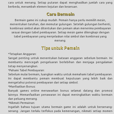
cara untuk menang. Setiap putaran dapat menghasilkan jumlah cara yang
berbeda, menambah elemen kejutan dan keseruan.
Cara Bermain
Bermain game ini cukup mudah. Pemain hanya perlu memilih mesin,
menentukan taruhan, dan memutar gulungan. Setelah gulungan berhenti,
kombinasi simbol akan ditentukan dan pemain akan menerima pembayaran
sesuai dengan tabel pembayaran. Setiap mesin game dilengkapi dengan
tabel pembayaran yang menjelaskan nilai simbol dan kombinasi yang
menang.
Tips untuk Pemain
*Tetapkan Anggaran:
Sangat penting untuk menentukan batasan anggaran sebelum bermain. Ini
membantu mencegah pengeluaran berlebihan dan menjaga pengalaman
tetap menyenangkan.
*Pahami Tabel Pembayaran:
Sebelum mulai bermain, luangkan waktu untuk memahami tabel pembayaran.
Ini dapat membantu pemain membuat keputusan yang lebih baik dan
mengetahui potensi pembayaran dari setiap simbol.
*Manfaatkan Bonus:
Banyak games online menawarkan bonus selamat datang dan promosi
lainnya. Memanfaatkan penawaran ini dapat meningkatkan waktu bermain
dan peluang menang.
*Nikmati Permainan:
Ingatlah bahwa tujuan utama bermain game ini adalah untuk bersenang-
senang. Jangan terlalu terfokus pada kemenangan, nikmati setiap momen