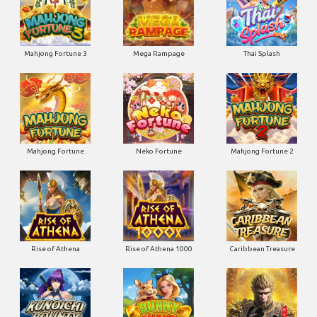
Mahjong Fortune 3
Mega Rampage
Thai Splash
Mahjong Fortune
Neko Fortune
Mahjong Fortune 2
Rise of Athena
Rise of Athena 1000
Caribbean Treasure