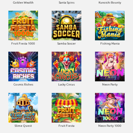
Golden Wealth
Santa Spins
Kunoichi Bounty
Fruit Fiesta 1000
Samba Soccer
Fishing Mania
Cosmic Riches
Lucky Circus
Neon Party
Slime Quest
Fruit Fiesta
Neon Party 1000