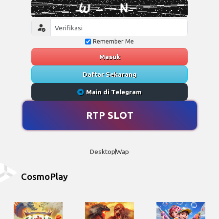
Remember Me
Masuk
Daftar Sekarang
Main di Telegram
RTP SLOT
Desktop
Wap
CosmoPlay