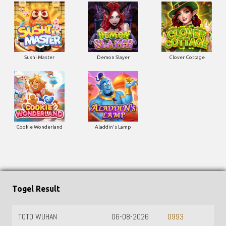
Sushi Master
Demon Slayer
Clover Cottage
Cookie Wonderland
Aladdin's Lamp
Togel Result
TOTO WUHAN
06-08-2026
0993