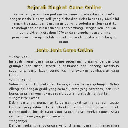
Sejarah Singkat Game Online
Permainan game online pertama kali muncul pada akhir abad ke-19
dengan mesin "Liberty Bell" yang diciptakan oleh Charles Fey. Mesin ini
memiliki tiga gulungan dan lima simbol yang sederhana. Sejak saat itu,
teknologi dan desain mesin terus berkembang. Dengan kemunculan
mesin elektronik di tahun 1970-an dan kemudian game online,
permainan ini menjadi lebih menarik dan mudah diakses oleh banyak
orang.
Jenis-Jenis Game Online
* Game Klasik:
Ini adalah jenis game yang paling sederhana, biasanya dengan tiga
gulungan dan simbol seperti buah-buahan dan lonceng. Meskipun
sederhana, game klasik sering kali menawarkan pembayaran yang
tinggi.
*Video Online:
Video ini lebih kompleks dan biasanya memiliki lima gulungan. Video
dilengkapi dengan grafik yang menarik, tema yang bervariasi, dan fitur
bonus yang menyenangkan, seperti putaran gratis dan simbol liar.
*Progressive Games:
Dalam game ini, permainan terus meningkat seiring dengan setiap
taruhan yang dibuat. Ini memberikan peluang bagi pemain untuk
memenangkan jumlah uang yang sangat besar, menjadikannya salah
satu jenis game yang paling menarik.
*Megaways:
Dengan mekanisme gulungan yang dinamis, game ini menawarkan