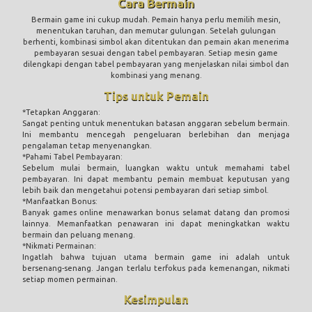
Cara Bermain
Bermain game ini cukup mudah. Pemain hanya perlu memilih mesin,
menentukan taruhan, dan memutar gulungan. Setelah gulungan
berhenti, kombinasi simbol akan ditentukan dan pemain akan menerima
pembayaran sesuai dengan tabel pembayaran. Setiap mesin game
dilengkapi dengan tabel pembayaran yang menjelaskan nilai simbol dan
kombinasi yang menang.
Tips untuk Pemain
*Tetapkan Anggaran:
Sangat penting untuk menentukan batasan anggaran sebelum bermain.
Ini membantu mencegah pengeluaran berlebihan dan menjaga
pengalaman tetap menyenangkan.
*Pahami Tabel Pembayaran:
Sebelum mulai bermain, luangkan waktu untuk memahami tabel
pembayaran. Ini dapat membantu pemain membuat keputusan yang
lebih baik dan mengetahui potensi pembayaran dari setiap simbol.
*Manfaatkan Bonus:
Banyak games online menawarkan bonus selamat datang dan promosi
lainnya. Memanfaatkan penawaran ini dapat meningkatkan waktu
bermain dan peluang menang.
*Nikmati Permainan:
Ingatlah bahwa tujuan utama bermain game ini adalah untuk
bersenang-senang. Jangan terlalu terfokus pada kemenangan, nikmati
setiap momen permainan.
Kesimpulan