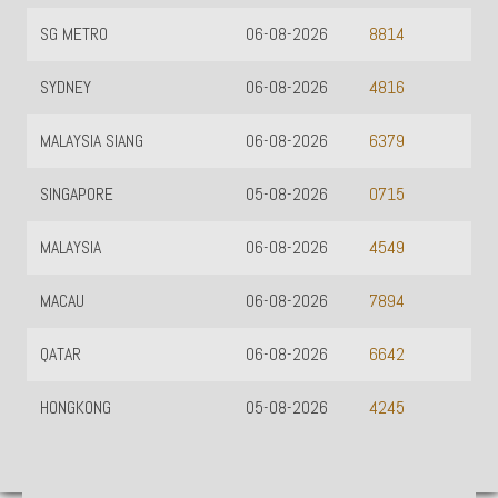
SG METRO
06-08-2026
8814
SYDNEY
06-08-2026
4816
MALAYSIA SIANG
06-08-2026
6379
SINGAPORE
05-08-2026
0715
MALAYSIA
06-08-2026
4549
MACAU
06-08-2026
7894
QATAR
06-08-2026
6642
HONGKONG
05-08-2026
4245