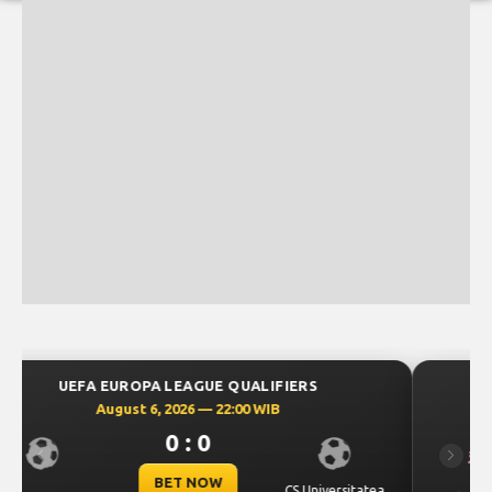
UEFA EUROPA LEAGUE QUALIFIERS
August 7, 2026 — 00:00 WIB
0 : 0
Previous
Next
BET NOW
atea