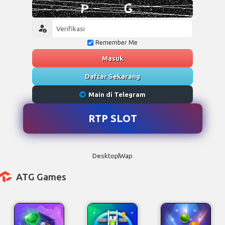
Remember Me
Masuk
Daftar Sekarang
Main di Telegram
RTP SLOT
Desktop
Wap
ATG Games