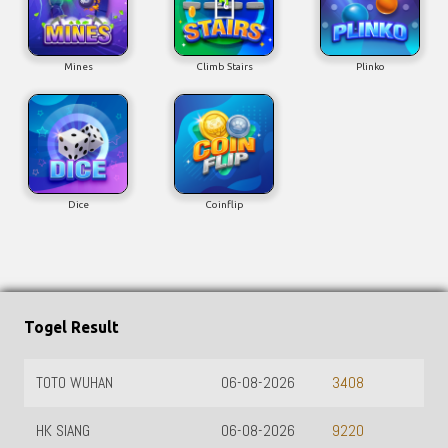
Mines
Climb Stairs
Plinko
Dice
Coinflip
Togel Result
TOTO WUHAN
06-08-2026
3408
HK SIANG
06-08-2026
9220