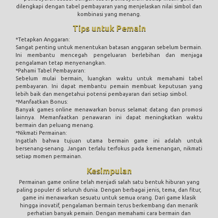
dilengkapi dengan tabel pembayaran yang menjelaskan nilai simbol dan
kombinasi yang menang.
Tips untuk Pemain
*Tetapkan Anggaran:
Sangat penting untuk menentukan batasan anggaran sebelum bermain.
Ini membantu mencegah pengeluaran berlebihan dan menjaga
pengalaman tetap menyenangkan.
*Pahami Tabel Pembayaran:
Sebelum mulai bermain, luangkan waktu untuk memahami tabel
pembayaran. Ini dapat membantu pemain membuat keputusan yang
lebih baik dan mengetahui potensi pembayaran dari setiap simbol.
*Manfaatkan Bonus:
Banyak games online menawarkan bonus selamat datang dan promosi
lainnya. Memanfaatkan penawaran ini dapat meningkatkan waktu
bermain dan peluang menang.
*Nikmati Permainan:
Ingatlah bahwa tujuan utama bermain game ini adalah untuk
bersenang-senang. Jangan terlalu terfokus pada kemenangan, nikmati
setiap momen permainan.
Kesimpulan
Permainan game online telah menjadi salah satu bentuk hiburan yang
paling populer di seluruh dunia. Dengan berbagai jenis, tema, dan fitur,
game ini menawarkan sesuatu untuk semua orang. Dari game klasik
hingga inovatif, pengalaman bermain terus berkembang dan menarik
perhatian banyak pemain. Dengan memahami cara bermain dan