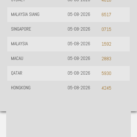
MALAYSIA SIANG
05-08-2026
6517
SINGAPORE
05-08-2026
0715
MALAYSIA
05-08-2026
1592
MACAU
05-08-2026
2883
QATAR
05-08-2026
5930
HONGKONG
05-08-2026
4245