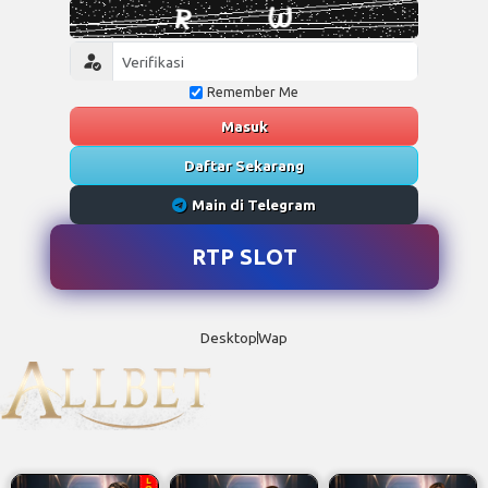
Remember Me
Masuk
Daftar Sekarang
Main di Telegram
RTP SLOT
Desktop
Wap