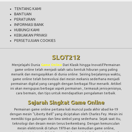
TENTANG KAMI
BANTUAN
PERATURAN
INFORMASI BANK
HUBUNGI KAMI
KEBIJAKAN PRIVASI
PERSETUJUAN COOKIES
SLOT212
Menjelajahi Dunia
Game Online
Dari Klasik hingga Inovatif.Permainan
game online telah menjadi salah satu bentuk hiburan yang paling
menarik dan mengasyikkan di dunia online. Seiring berjalannya waktu,
game online telah berevolusi dari mesin mekanis sederhana menjadi
permainan digital yang canggih dengan berbagai fitur menarik. Artikel
ini akan mengupas berbagai aspek permainan , termasuk jenis-jenisnya,
cara bermain, dan tips untuk mendapatkan pengalaman terbaik.
Sejarah Singkat Game Online
Permainan game online pertama kali muncul pada akhir abad ke-19
dengan mesin "Liberty Bell" yang diciptakan oleh Charles Fey. Mesin ini
memiliki tiga gulungan dan lima simbol yang sederhana. Sejak saat itu,
teknologi dan desain mesin terus berkembang. Dengan kemunculan
mesin elektronik di tahun 1970-an dan kemudian game online,