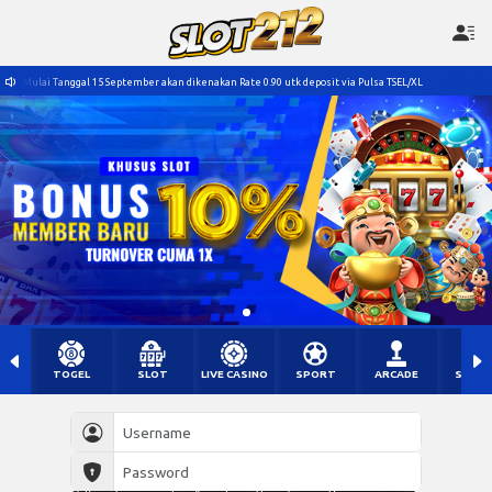
Mulai Tanggal 15 September akan dikenakan Rate 0.90 utk deposit via Pulsa TSEL/XL
TOGEL
SLOT
LIVE CASINO
SPORT
ARCADE
SABU