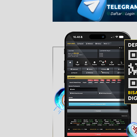
Canyon
TELEGRA
Daftar
Login
Winter Winnings
Great