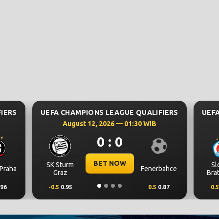
iShen Mega
Mahjong Gold:
Mahjong Go
Fortune
Dragon
Phoenix
IERS
E-FOOTBALL F24 ELITE CLUB FRIENDLY
E-
August 8, 2026 — 01:30 WIB
1 : 0
BET NOW
Saint-
e-Newcastle
e-RB Leipzig
oise
United
e-F
1.00
0.00
0.73
0.00
-0.97
0.0
ders of Giza
God's Gambit:
Space Quest: