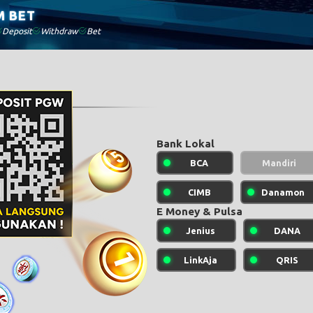
Pyramid
Poseidon
M BET
Deposit
Withdraw
Bet
 Wall of Meta
Buffalo Blaze
Panthera Pa
Bank Lokal
Dragon
BCA
Mandiri
CIMB
Danamon
E Money & Pulsa
Jenius
DANA
LinkAja
QRIS