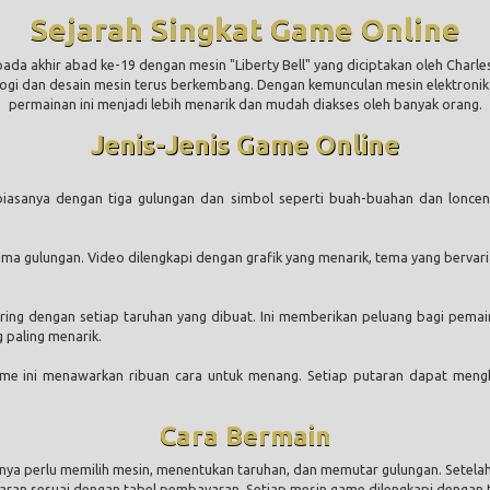
sk of Truth
Black Pink (B.P.) in
Fortune Re
aspek permainan , termasuk jenis-jenisnya, cara bermain, dan tips untuk men
umboways
Metaverse
Sejarah Singkat Game Online
a akhir abad ke-19 dengan mesin "Liberty Bell" yang diciptakan oleh Charles 
ologi dan desain mesin terus berkembang. Dengan kemunculan mesin elektroni
permainan ini menjadi lebih menarik dan mudah diakses oleh banyak orang.
Jenis-Jenis Game Online
 biasanya dengan tiga gulungan dan simbol seperti buah-buahan dan lonceng
The Fay: Ashley
Fortune Dance
Princess and t
lima gulungan. Video dilengkapi dengan grafik yang menarik, tema yang bervar
Witch
iring dengan setiap taruhan yang dibuat. Ini memberikan peluang bagi pem
 paling menarik.
me ini menawarkan ribuan cara untuk menang. Setiap putaran dapat meng
Cara Bermain