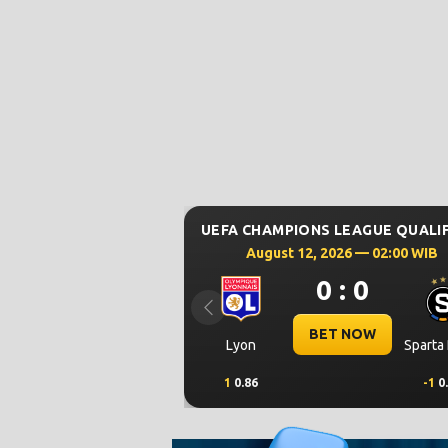
Aztec Legacy
Ca
UEFA CHAMPIONS LEAGUE QUALIF
August 11, 2026 — 22:59 WIB
0 : 0
Previous
BET NOW
Union 
Bodo Glimt
Gill
0.75
0.82
-0.75
Wonders of Grand
Won