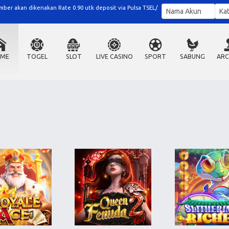
mber akan dikenakan Rate 0.90 utk deposit via Pulsa TSEL/XL
ME
TOGEL
SLOT
LIVE CASINO
SPORT
SABUNG
ARC