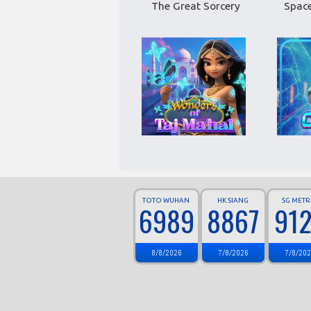
The Great Sorcery
Spac
Wonders of Taj Mahal
C
TOTO WUHAN
HK SIANG
SG MET
6989
8867
91
8/8/2026
7/8/2026
7/8/20
Apes Squad
Into T