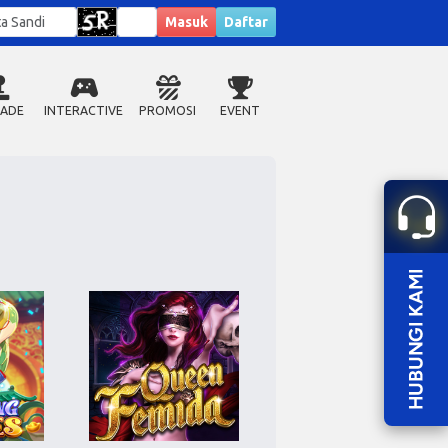
Masuk
Daftar
ADE
INTERACTIVE
PROMOSI
EVENT