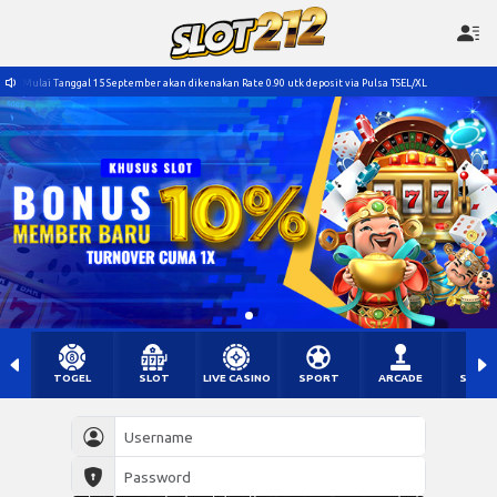
Mulai Tanggal 15 September akan dikenakan Rate 0.90 utk deposit via Pulsa TSEL/XL
TOGEL
SLOT
LIVE CASINO
SPORT
ARCADE
SABU