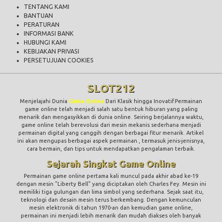
TENTANG KAMI
BANTUAN
PERATURAN
INFORMASI BANK
HUBUNGI KAMI
KEBIJAKAN PRIVASI
PERSETUJUAN COOKIES
SLOT212
Menjelajahi Dunia
Game Online
Dari Klasik hingga Inovatif.Permainan
game online telah menjadi salah satu bentuk hiburan yang paling
menarik dan mengasyikkan di dunia online. Seiring berjalannya waktu,
game online telah berevolusi dari mesin mekanis sederhana menjadi
permainan digital yang canggih dengan berbagai fitur menarik. Artikel
ini akan mengupas berbagai aspek permainan , termasuk jenis-jenisnya,
cara bermain, dan tips untuk mendapatkan pengalaman terbaik.
Sejarah Singkat Game Online
Permainan game online pertama kali muncul pada akhir abad ke-19
dengan mesin "Liberty Bell" yang diciptakan oleh Charles Fey. Mesin ini
memiliki tiga gulungan dan lima simbol yang sederhana. Sejak saat itu,
teknologi dan desain mesin terus berkembang. Dengan kemunculan
mesin elektronik di tahun 1970-an dan kemudian game online,
permainan ini menjadi lebih menarik dan mudah diakses oleh banyak