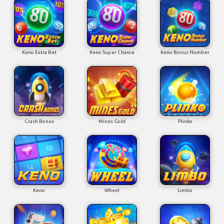
Keno Extra Bet
Keno Super Chance
Keno Bonus Number
Crash Bonus
Mines Gold
Plinko
Keno
Wheel
Limbo