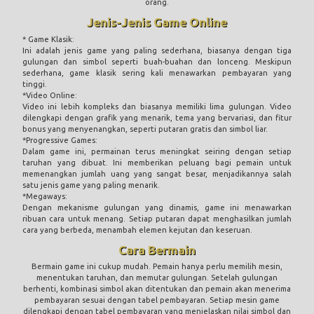
orang.
Jenis-Jenis Game Online
* Game Klasik:
Ini adalah jenis game yang paling sederhana, biasanya dengan tiga
gulungan dan simbol seperti buah-buahan dan lonceng. Meskipun
sederhana, game klasik sering kali menawarkan pembayaran yang
tinggi.
*Video Online:
Video ini lebih kompleks dan biasanya memiliki lima gulungan. Video
dilengkapi dengan grafik yang menarik, tema yang bervariasi, dan fitur
bonus yang menyenangkan, seperti putaran gratis dan simbol liar.
*Progressive Games:
Dalam game ini, permainan terus meningkat seiring dengan setiap
taruhan yang dibuat. Ini memberikan peluang bagi pemain untuk
memenangkan jumlah uang yang sangat besar, menjadikannya salah
satu jenis game yang paling menarik.
*Megaways:
Dengan mekanisme gulungan yang dinamis, game ini menawarkan
ribuan cara untuk menang. Setiap putaran dapat menghasilkan jumlah
cara yang berbeda, menambah elemen kejutan dan keseruan.
Cara Bermain
Bermain game ini cukup mudah. Pemain hanya perlu memilih mesin,
menentukan taruhan, dan memutar gulungan. Setelah gulungan
berhenti, kombinasi simbol akan ditentukan dan pemain akan menerima
pembayaran sesuai dengan tabel pembayaran. Setiap mesin game
dilengkapi dengan tabel pembayaran yang menjelaskan nilai simbol dan