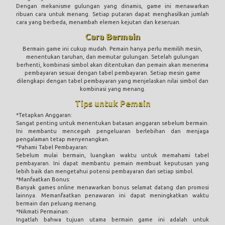
Dengan mekanisme gulungan yang dinamis, game ini menawarkan
ribuan cara untuk menang. Setiap putaran dapat menghasilkan jumlah
cara yang berbeda, menambah elemen kejutan dan keseruan.
Cara Bermain
Bermain game ini cukup mudah. Pemain hanya perlu memilih mesin,
menentukan taruhan, dan memutar gulungan. Setelah gulungan
berhenti, kombinasi simbol akan ditentukan dan pemain akan menerima
pembayaran sesuai dengan tabel pembayaran. Setiap mesin game
dilengkapi dengan tabel pembayaran yang menjelaskan nilai simbol dan
kombinasi yang menang.
Tips untuk Pemain
*Tetapkan Anggaran:
Sangat penting untuk menentukan batasan anggaran sebelum bermain.
Ini membantu mencegah pengeluaran berlebihan dan menjaga
pengalaman tetap menyenangkan.
*Pahami Tabel Pembayaran:
Sebelum mulai bermain, luangkan waktu untuk memahami tabel
pembayaran. Ini dapat membantu pemain membuat keputusan yang
lebih baik dan mengetahui potensi pembayaran dari setiap simbol.
*Manfaatkan Bonus:
Banyak games online menawarkan bonus selamat datang dan promosi
lainnya. Memanfaatkan penawaran ini dapat meningkatkan waktu
bermain dan peluang menang.
*Nikmati Permainan:
Ingatlah bahwa tujuan utama bermain game ini adalah untuk