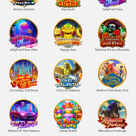
Techno Tumble
Hey Sushi
JellyFish Flow
JellyFish Flow Ultra
Happy Ape
Taberna De Los Muertos
Christmas Gift Rush
Orbs Of Atlantis
Before Time Runs Out
Return To The Feature
Candy Tower
Marvelous Furlongs