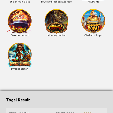
Super Fruit Blast
Love And Riches: Eldorado
MX Mania
Daruma Impact
Mummy Hunter
Gladiator Royal
Mystic Shaman
Togel Result