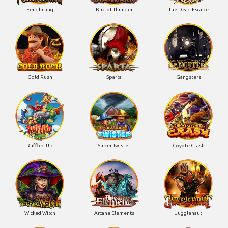
Fenghuang
Bird of Thunder
The Dead Escape
Gold Rush
Sparta
Gangsters
Ruffled Up
Super Twister
Coyote Crash
Wicked Witch
Arcane Elements
Jugglenaut