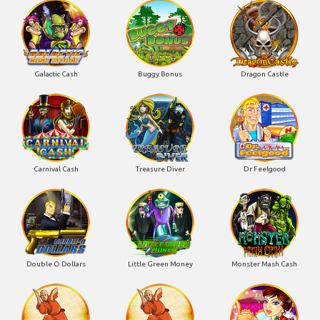
Galactic Cash
Buggy Bonus
Dragon Castle
Carnival Cash
Treasure Diver
Dr Feelgood
Double O Dollars
Little Green Money
Monster Mash Cash