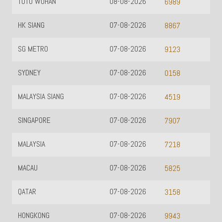
TOTO WUHAN
08-08-2026
6989
HK SIANG
07-08-2026
8867
SG METRO
07-08-2026
9123
SYDNEY
07-08-2026
0158
MALAYSIA SIANG
07-08-2026
4519
SINGAPORE
07-08-2026
7907
MALAYSIA
07-08-2026
7218
MACAU
07-08-2026
5825
QATAR
07-08-2026
3158
HONGKONG
07-08-2026
9943