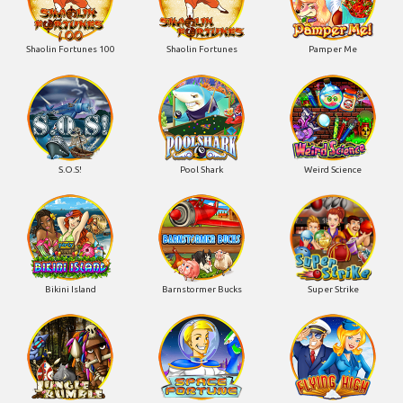
Shaolin Fortunes 100
Shaolin Fortunes
Pamper Me
S.O.S!
Pool Shark
Weird Science
Bikini Island
Barnstormer Bucks
Super Strike