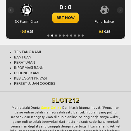
0 : 0
Previous
Next
BET NOW
SK Sturm Graz
Fenerbahce
-0.5
0.95
0.5
0.87
TENTANG KAMI
BANTUAN
PERATURAN
INFORMASI BANK
HUBUNGI KAMI
KEBIJAKAN PRIVASI
PERSETUJUAN COOKIES
SLOT212
Menjelajahi Dunia
Game Online
Dari Klasik hingga Inovatif.Permainan
game online telah menjadi salah satu bentuk hiburan yang paling
menarik dan mengasyikkan di dunia online. Seiring berjalannya waktu,
game online telah berevolusi dari mesin mekanis sederhana menjadi
permainan digital yang canggih dengan berbagai fitur menarik. Artikel