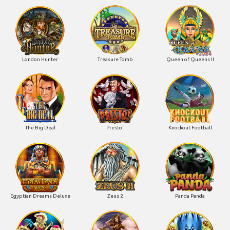
London Hunter
Treasure Tomb
Queen of Queens II
The Big Deal
Presto!
Knockout Football
Egyptian Dreams Deluxe
Zeus 2
Panda Panda