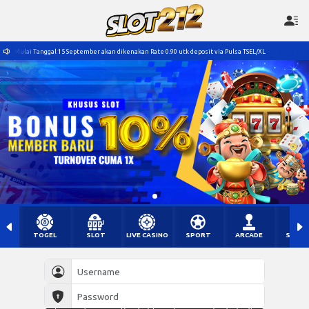
Mulai Tanggal 15 September akan dikenakan Rate 0.90 utk deposit via Pulsa TSEL/XL
TOGEL
SLOT
LIVE CASINO
SPORT
ARCADE
SABU