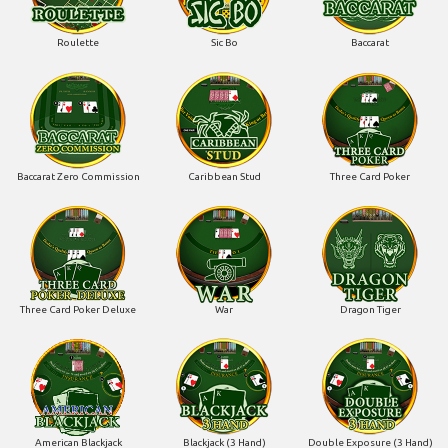
Roulette
Sic Bo
Baccarat
Baccarat Zero Commission
Caribbean Stud
Three Card Poker
Three Card Poker Deluxe
War
Dragon Tiger
American Blackjack
Blackjack (3 Hand)
Double Exposure (3 Hand)