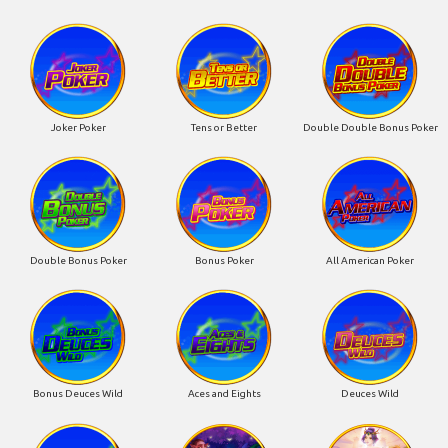
Joker Poker
Tens or Better
Double Double Bonus Poker
Double Bonus Poker
Bonus Poker
All American Poker
Bonus Deuces Wild
Aces and Eights
Deuces Wild